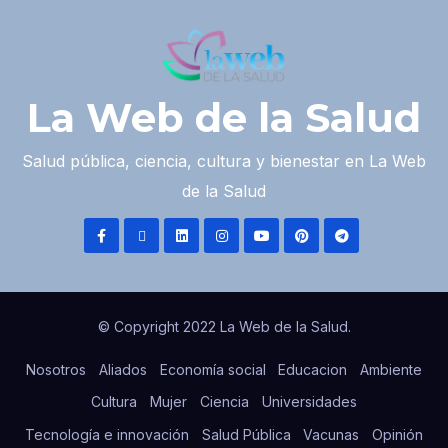
La Web de la Salud
Salud pública, ciencia, cultura y bienestar en La Web
de la Salud
© Copyright 2022 La Web de la Salud.
Nosotros
Aliados
Economía social
Educacion
Ambiente
Cultura
Mujer
Ciencia
Universidades
Tecnología e innovación
Salud Pública
Vacunas
Opinión