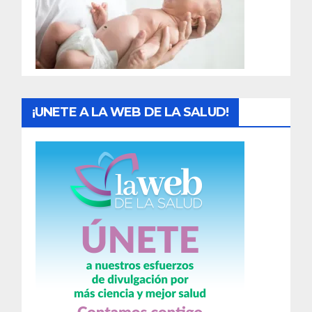
d
a
s
¡UNETE A LA WEB DE LA SALUD!