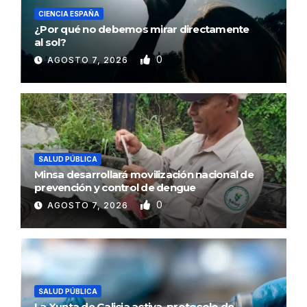
CIENCIA ESPAÑA
¿Por qué no debemos mirar directamente
al sol?
0
AGOSTO 7, 2026
SALUD PÚBLICA
Minsa desarrollará movilización nacional de
prevención y control de dengue
0
AGOSTO 7, 2026
SALUD PÚBLICA
La Xunta de Galicia activa protocolo de