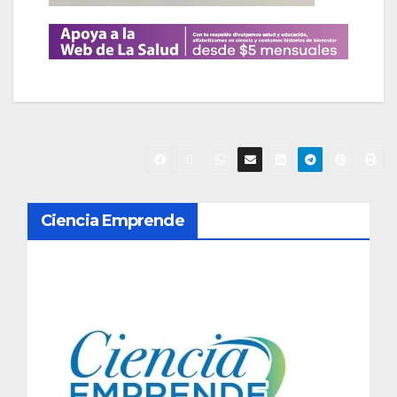
N
Ciencia Emprende
a
v
e
g
a