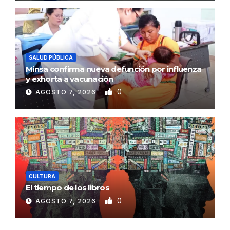
SALUD PÚBLICA
Minsa confirma nueva defunción por influenza
y exhorta a vacunación
0
AGOSTO 7, 2026
CULTURA
El tiempo de los libros
0
AGOSTO 7, 2026