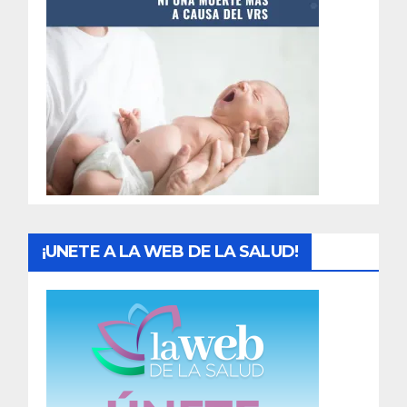
t
r
a
d
a
s
¡UNETE A LA WEB DE LA SALUD!