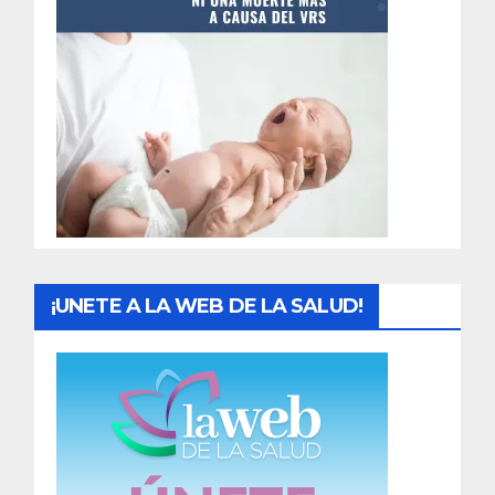
t
r
a
d
a
s
¡UNETE A LA WEB DE LA SALUD!