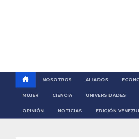
Saltar
al
contenido
NOSOTROS
ALIADOS
ECONO
MUJER
CIENCIA
UNIVERSIDADES
OPINIÓN
NOTICIAS
EDICIÓN VENEZU