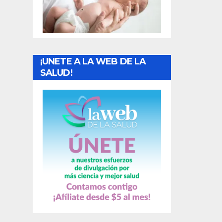
t
r
a
¡UNETE A LA WEB DE LA
d
SALUD!
a
s