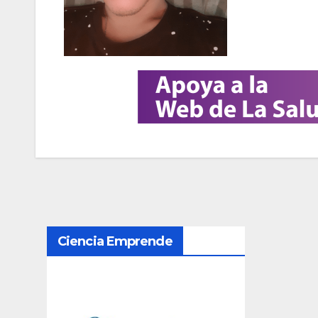
N
Ciencia Emprende
a
v