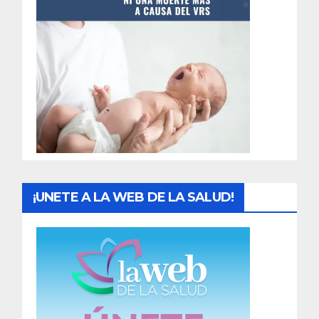
t
r
a
d
a
s
¡UNETE A LA WEB DE LA SALUD!