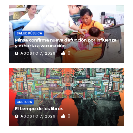
SALUD PÚBLICA
Minsa confirma nueva defunción por influenza
y exhorta a vacunación
0
AGOSTO 7, 2026
CULTURA
El tiempo de los libros
0
AGOSTO 7, 2026