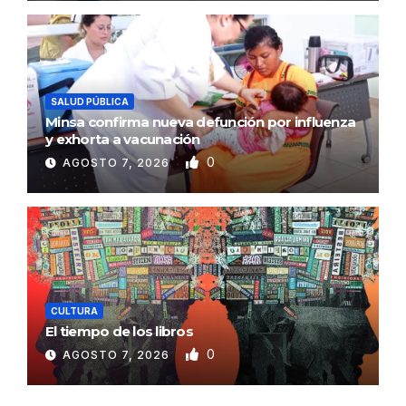
SALUD PÚBLICA
Minsa confirma nueva defunción por influenza
y exhorta a vacunación
0
AGOSTO 7, 2026
CULTURA
El tiempo de los libros
0
AGOSTO 7, 2026