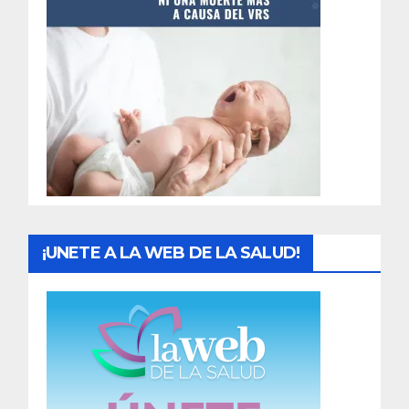
t
r
a
d
a
s
¡UNETE A LA WEB DE LA SALUD!