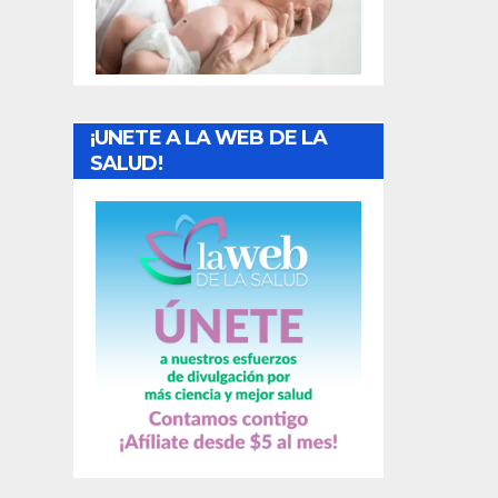
t
r
a
¡UNETE A LA WEB DE LA
d
SALUD!
a
s