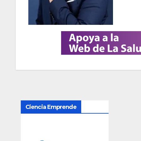
N
Ciencia Emprende
a
v