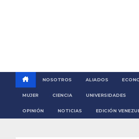
Saltar
al
contenido
NOSOTROS
ALIADOS
ECONO
MUJER
CIENCIA
UNIVERSIDADES
OPINIÓN
NOTICIAS
EDICIÓN VENEZU