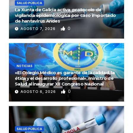
SALUD PÚBLICA
La Xunta de Galicia activa protocolo de
vigilancia epidemiológica por caso importado
de hantavirus Andes
0
AGOSTO 7, 2026
NOTICIAS
«El Colegio Médico es garante de la calidad, la
ética y el desarrollo profesional», ministro de
Salud al inaugurar XII Congreso Nacional
0
AGOSTO 6, 2026
SALUD PÚBLICA