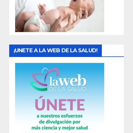
d
a
s
¡UNETE A LA WEB DE LA SALUD!