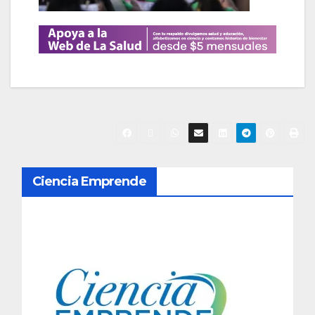
N
Ciencia Emprende
a
v
e
g
a