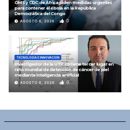
OMS y CDC de África piden medidas urgentes
para contener el ébola en la República
Democrática del Congo
0
AGOSTO 6, 2026
TECNOLOGÍA E INNOVACIÓN
Investigador de la UTP obtiene tercer lugar en
reto mundial de detección de cáncer de piel
mediante inteligencia artificial
0
AGOSTO 6, 2026