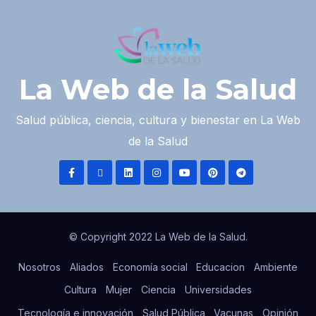
La Web de la Salud
Salud pública, ciencia, cultura y bienestar en La Web
de la Salud
© Copyright 2022 La Web de la Salud.
Nosotros
Aliados
Economía social
Educacion
Ambiente
Cultura
Mujer
Ciencia
Universidades
Tecnología e innovación
Salud Pública
Vacunas
Opinión