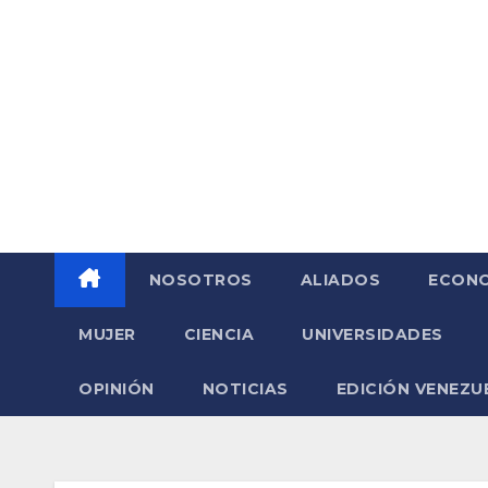
Saltar
al
contenido
NOSOTROS
ALIADOS
ECONO
MUJER
CIENCIA
UNIVERSIDADES
OPINIÓN
NOTICIAS
EDICIÓN VENEZU