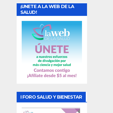
¡UNETE A LA WEB DE LA
d
SALUD!
a
s
I FORO SALUD Y BIENESTAR