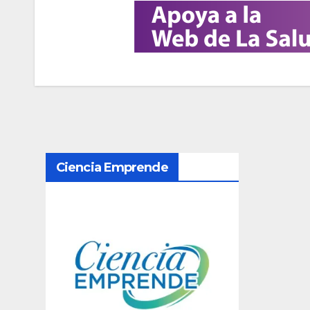
N
Ciencia Emprende
a
v
e
g
a