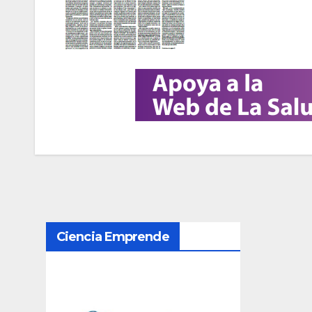
N
Ciencia Emprende
a
v