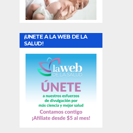
t
r
a
¡UNETE A LA WEB DE LA
d
SALUD!
a
s