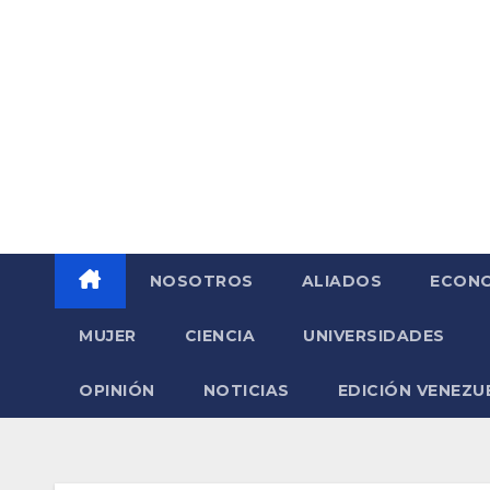
Saltar
al
contenido
NOSOTROS
ALIADOS
ECONO
MUJER
CIENCIA
UNIVERSIDADES
OPINIÓN
NOTICIAS
EDICIÓN VENEZU