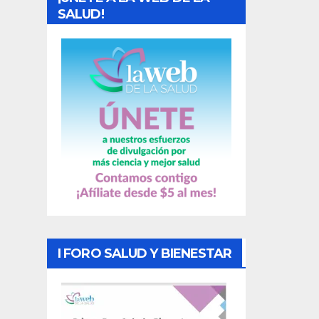
d
SALUD!
a
s
I FORO SALUD Y BIENESTAR