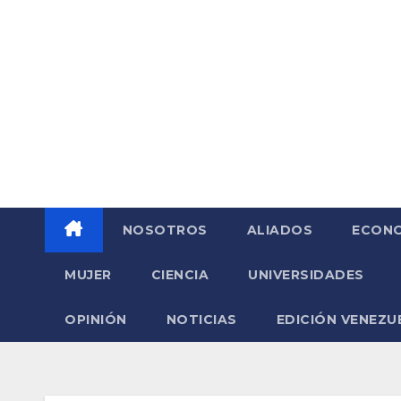
Saltar
al
contenido
NOSOTROS
ALIADOS
ECONO
MUJER
CIENCIA
UNIVERSIDADES
OPINIÓN
NOTICIAS
EDICIÓN VENEZU