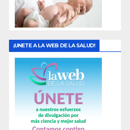
d
a
s
¡UNETE A LA WEB DE LA SALUD!