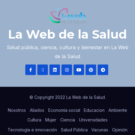
La Web de la Salud
Salud pública, ciencia, cultura y bienestar en La Web
de la Salud
© Copyright 2022 La Web de la Salud.
Nosotros
Aliados
Economía social
Educacion
Ambiente
Cultura
Mujer
Ciencia
Universidades
Tecnología e innovación
Salud Pública
Vacunas
Opinión