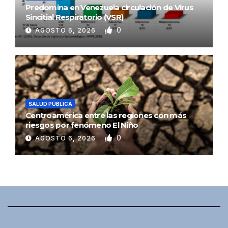
Predomina en Venezuela circulación de Virus
Sincitial Respiratorio (VSR)
0
AGOSTO 6, 2026
SALUD PÚBLICA
Centroamérica entre las regiones con más
riesgos por fenómeno El Niño
0
AGOSTO 6, 2026