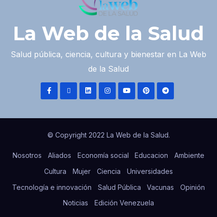
La Web de la Salud
Salud pública, ciencia, cultura y bienestar en La Web
de la Salud
© Copyright 2022 La Web de la Salud.
Nosotros
Aliados
Economía social
Educacion
Ambiente
Cultura
Mujer
Ciencia
Universidades
Tecnología e innovación
Salud Pública
Vacunas
Opinión
Noticias
Edición Venezuela