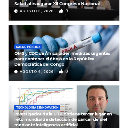
Salud al inaugurar XII Congreso Nacional
0
AGOSTO 6, 2026
SALUD PÚBLICA
OMS y CDC de África piden medidas urgentes
para contener el ébola en la República
Democrática del Congo
0
AGOSTO 6, 2026
TECNOLOGÍA E INNOVACIÓN
Investigador de la UTP obtiene tercer lugar en
reto mundial de detección de cáncer de piel
mediante inteligencia artificial