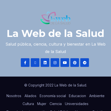
La Web de la Salud
Salud pública, ciencia, cultura y bienestar en La Web
de la Salud
© Copyright 2022 La Web de la Salud.
Nosotros
Aliados
Economía social
Educacion
Ambiente
Cultura
Mujer
Ciencia
Universidades