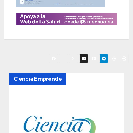
N
Ciencia Emprende
a
v
e
g