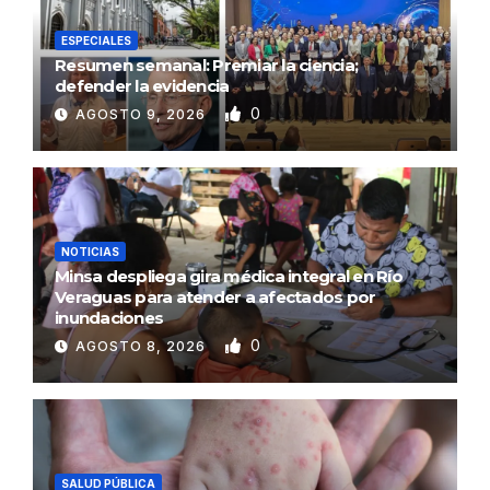
ESPECIALES
Resumen semanal: Premiar la ciencia;
defender la evidencia
0
AGOSTO 9, 2026
NOTICIAS
Minsa despliega gira médica integral en Río
Veraguas para atender a afectados por
inundaciones
0
AGOSTO 8, 2026
SALUD PÚBLICA