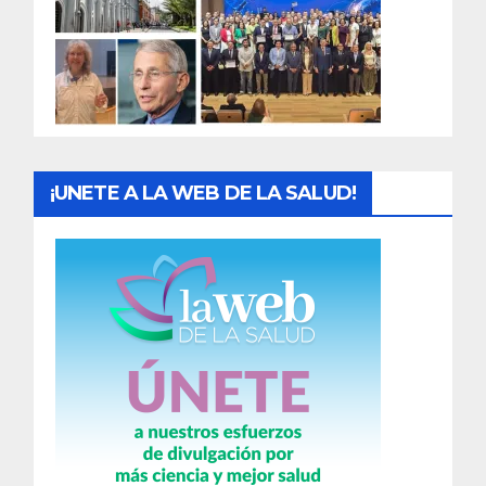
a
d
a
s
¡UNETE A LA WEB DE LA SALUD!