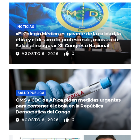
NOTICIAS
«El Colegio Médico es garante de la calidad, la
ética y el desarrollo profesional», ministro de
Salud al inaugurar XII Congreso Nacional
0
AGOSTO 6, 2026
SALUD PÚBLICA
OMS y CDC de África piden medidas urgentes
para contener el ébola en la República
Democrática del Congo
0
AGOSTO 6, 2026