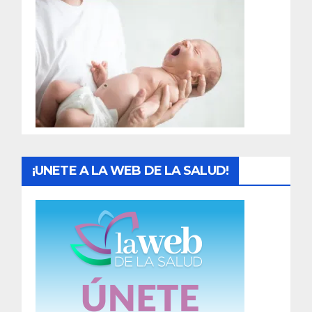
r
a
d
a
s
¡UNETE A LA WEB DE LA SALUD!