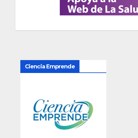
N
Ciencia Emprende
a
v
e
g
a