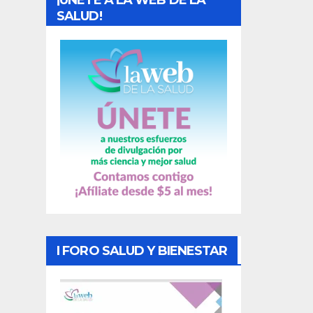
¡UNETE A LA WEB DE LA
d
SALUD!
a
s
I FORO SALUD Y BIENESTAR