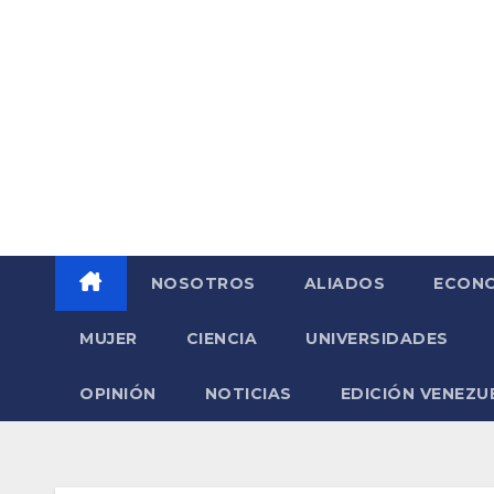
Saltar
al
contenido
NOSOTROS
ALIADOS
ECONO
MUJER
CIENCIA
UNIVERSIDADES
OPINIÓN
NOTICIAS
EDICIÓN VENEZU