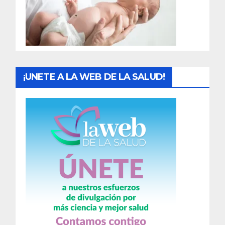
d
a
s
¡UNETE A LA WEB DE LA SALUD!