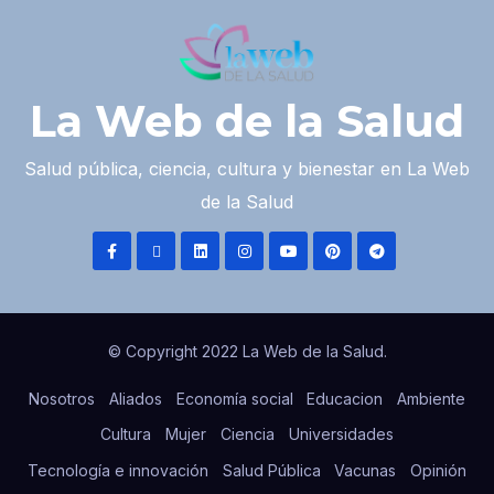
La Web de la Salud
Salud pública, ciencia, cultura y bienestar en La Web
de la Salud
© Copyright 2022 La Web de la Salud.
Nosotros
Aliados
Economía social
Educacion
Ambiente
Cultura
Mujer
Ciencia
Universidades
Tecnología e innovación
Salud Pública
Vacunas
Opinión