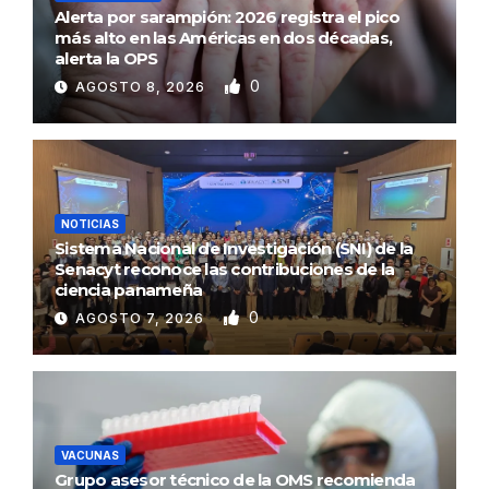
Alerta por sarampión: 2026 registra el pico
más alto en las Américas en dos décadas,
alerta la OPS
0
AGOSTO 8, 2026
NOTICIAS
Sistema Nacional de Investigación (SNI) de la
Senacyt reconoce las contribuciones de la
ciencia panameña
0
AGOSTO 7, 2026
VACUNAS
Grupo asesor técnico de la OMS recomienda