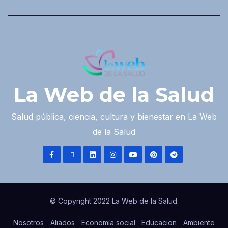
La Web de la Salud
Salud pública, ciencia, cultura y bienestar en La Web
de la Salud
© Copyright 2022 La Web de la Salud.
Nosotros
Aliados
Economía social
Educacion
Ambiente