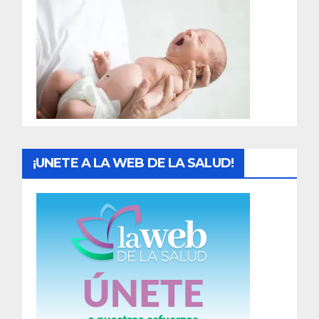
r
a
d
a
s
¡UNETE A LA WEB DE LA SALUD!