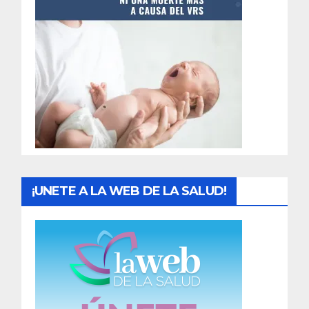
t
r
a
d
a
s
¡UNETE A LA WEB DE LA SALUD!