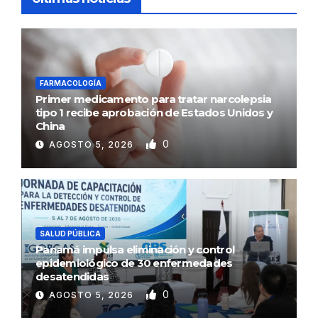
FARMACOLOGÍA
Primer medicamento para tratar narcolepsia
tipo 1 recibe aprobación de Estados Unidos y
China
0
AGOSTO 5, 2026
SALUD PÚBLICA
Panamá impulsa eliminación y control
epidemiológico de 30 enfermedades
desatendidas
0
AGOSTO 5, 2026