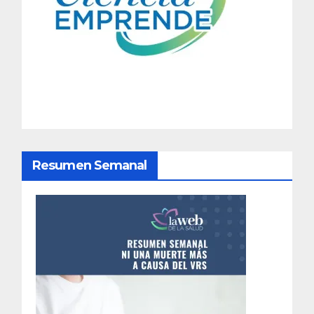
a
c
i
ó
n
d
Resumen Semanal
e
e
n
t
r