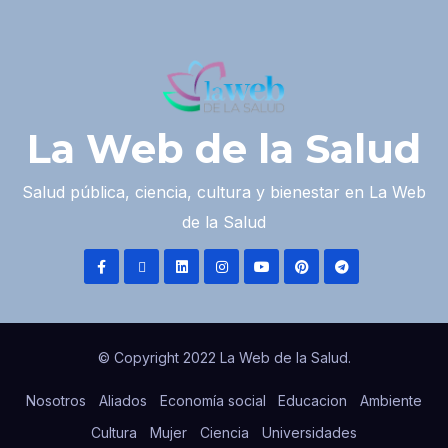
La Web de la Salud
Salud pública, ciencia, cultura y bienestar en La Web
de la Salud
© Copyright 2022 La Web de la Salud.
Nosotros
Aliados
Economía social
Educacion
Ambiente
Cultura
Mujer
Ciencia
Universidades