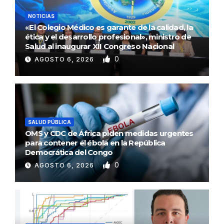
NOTICIAS
«El Colegio Médico es garante de la calidad, la
ética y el desarrollo profesional», ministro de
Salud al inaugurar XII Congreso Nacional
0
AGOSTO 6, 2026
SALUD PÚBLICA
OMS y CDC de África piden medidas urgentes
para contener el ébola en la República
Democrática del Congo
0
AGOSTO 6, 2026