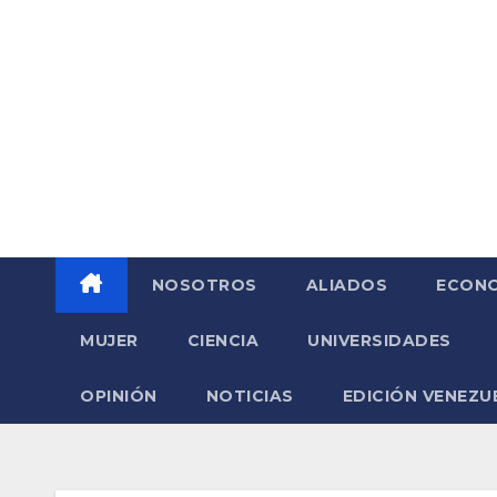
Saltar
al
contenido
NOSOTROS
ALIADOS
ECONO
MUJER
CIENCIA
UNIVERSIDADES
OPINIÓN
NOTICIAS
EDICIÓN VENEZU