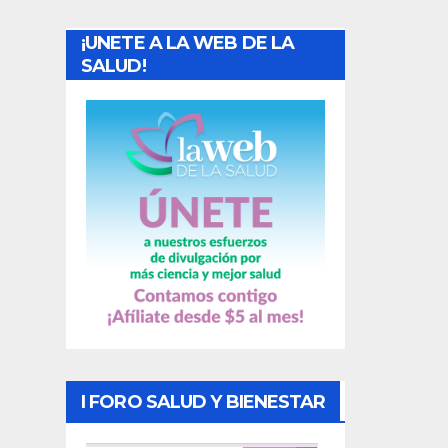
a
¡UNETE A LA WEB DE LA
d
SALUD!
a
s
I FORO SALUD Y BIENESTAR