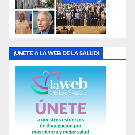
a
d
a
s
¡UNETE A LA WEB DE LA SALUD!