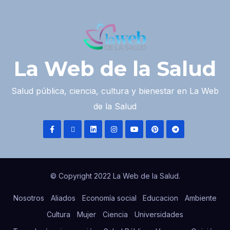
La Web de la Salud
Salud pública, ciencia, cultura y bienestar en La Web
de la Salud
© Copyright 2022 La Web de la Salud.
Nosotros
Aliados
Economía social
Educacion
Ambiente
Cultura
Mujer
Ciencia
Universidades