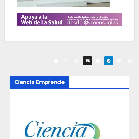
N
Ciencia Emprende
a
v
e
g