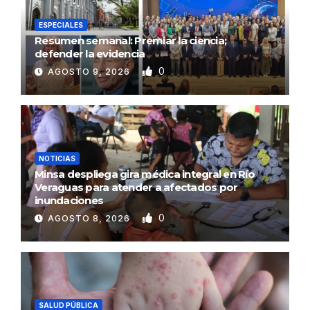
ESPECIALES
Resumen semanal: Premiar la ciencia;
defender la evidencia
0
AGOSTO 9, 2026
NOTICIAS
Minsa despliega gira médica integral en Río
Veraguas para atender a afectados por
inundaciones
0
AGOSTO 8, 2026
SALUD PÚBLICA