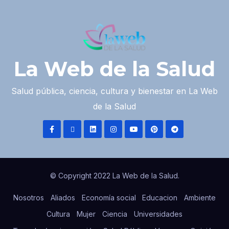
La Web de la Salud
Salud pública, ciencia, cultura y bienestar en La Web
de la Salud
© Copyright 2022 La Web de la Salud.
Nosotros
Aliados
Economía social
Educacion
Ambiente
Cultura
Mujer
Ciencia
Universidades