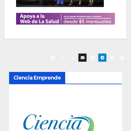
N
Ciencia Emprende
a
v
e
g