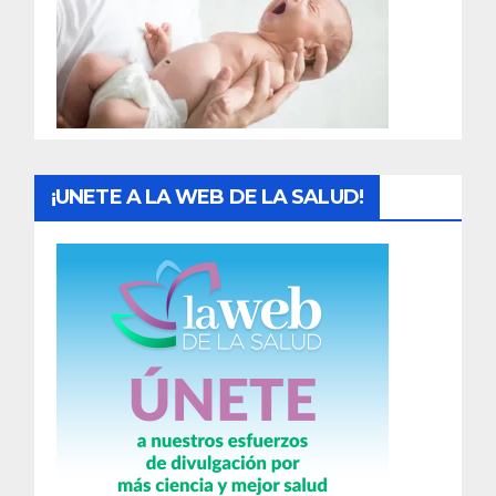
a
d
a
s
¡UNETE A LA WEB DE LA SALUD!