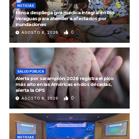
NOTICIAS
Minsa despliega gira médica integral en Río
Veraguas para atender a afectados por
inundaciones
0
AGOSTO 8, 2026
SALUD PÚBLICA
Alerta por sarampión: 2026 registra el pico
más alto en las Américas en dos décadas,
alerta la OPS
0
AGOSTO 8, 2026
NOTICIAS