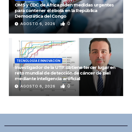
OMS y CDC de África piden medidas urgentes
para contener el ébola en la República
Democrática del Congo
0
AGOSTO 6, 2026
TECNOLOGÍA E INNOVACIÓN
Investigador de la UTP obtiene tercer lugar en
reto mundial de detección de cáncer de piel
mediante inteligencia artificial
0
AGOSTO 6, 2026