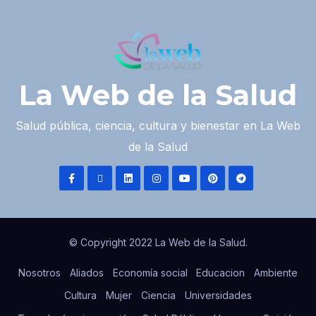
La Web de la Salud
Salud pública, ciencia, cultura y bienestar en La Web
de la Salud
© Copyright 2022 La Web de la Salud.
Nosotros
Aliados
Economía social
Educacion
Ambiente
Cultura
Mujer
Ciencia
Universidades