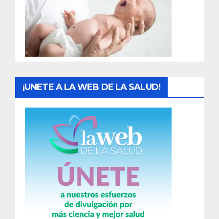
a
d
a
s
¡UNETE A LA WEB DE LA SALUD!