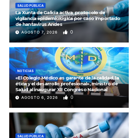
SALUD PÚBLICA
La Xunta de Galicia activa protocolo de
vigilancia epidemiológica por caso importado
de hantavirus Andes
0
AGOSTO 7, 2026
NOTICIAS
«El Colegio Médico es garante de la calidad, la
ética y el desarrollo profesional», ministro de
Salud al inaugurar XII Congreso Nacional
0
AGOSTO 6, 2026
SALUD PÚBLICA