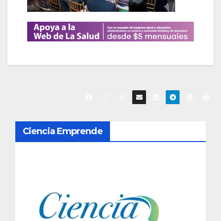
N
Ciencia Emprende
a
v
e
g