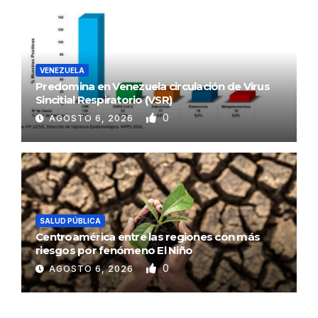
VENEZUELA
Predomina en Venezuela circulación de Virus
Sincitial Respiratorio (VSR)
0
AGOSTO 6, 2026
SALUD PÚBLICA
Centroamérica entre las regiones con más
riesgos por fenómeno El Niño
0
AGOSTO 6, 2026