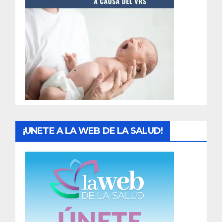
t
r
a
d
a
s
¡UNETE A LA WEB DE LA SALUD!