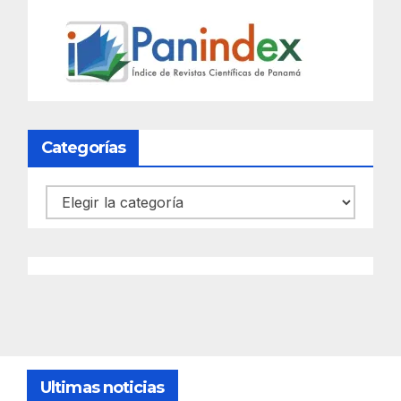
Categorías
Categorías
Ultimas noticias