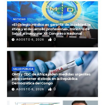
NOTICIAS
«El Colegio Médico es garante de la calidad, la
ética y el desarrollo profesional», ministro de
Salud al inaugurar XII Congreso Nacional
0
AGOSTO 6, 2026
SALUD PÚBLICA
OMS y CDC de África piden medidas urgentes
para contener el ébola en la República
Democrática del Congo
0
AGOSTO 6, 2026