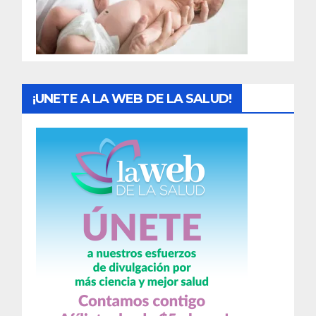
d
a
s
¡UNETE A LA WEB DE LA SALUD!