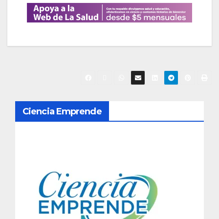
N
Ciencia Emprende
a
v
e
g
a