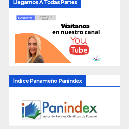
Llegamos A Todas Partes
Índice Panameño Panindex