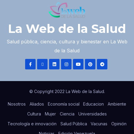
La Web de la Salud
Salud pública, ciencia, cultura y bienestar en La Web
de la Salud
© Copyright 2022 La Web de la Salud.
Nosotros
Aliados
Economía social
Educacion
Ambiente
Cultura
Mujer
Ciencia
Universidades
Tecnología e innovación
Salud Pública
Vacunas
Opinión
Noticias
Edición Venezuela