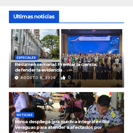
Ultimas noticias
ESPECIALES
Resumen semanal: Premiar la ciencia;
defender la evidencia
0
AGOSTO 9, 2026
NOTICIAS
Minsa despliega gira médica integral en Río
Veraguas para atender a afectados por
inundaciones