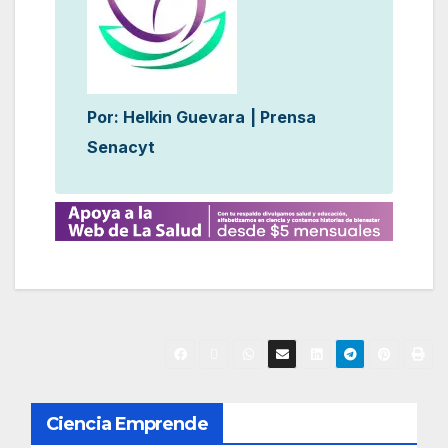
Por: Helkin Guevara
| Prensa
Senacyt
N
Ciencia Emprende
a