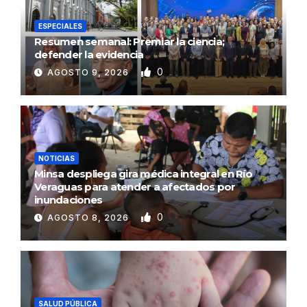
ESPECIALES
Resumen semanal: Premiar la ciencia;
defender la evidencia
0
AGOSTO 9, 2026
NOTICIAS
Minsa despliega gira médica integral en Río
Veraguas para atender a afectados por
inundaciones
0
AGOSTO 8, 2026
SALUD PÚBLICA