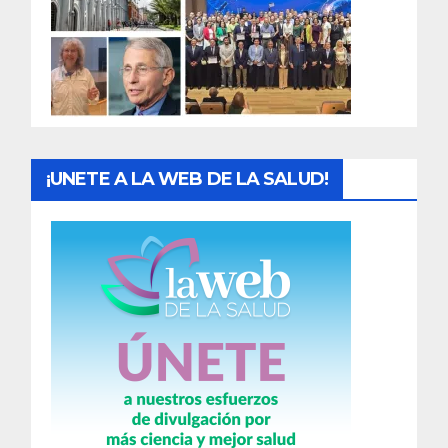
a
d
a
s
¡UNETE A LA WEB DE LA SALUD!