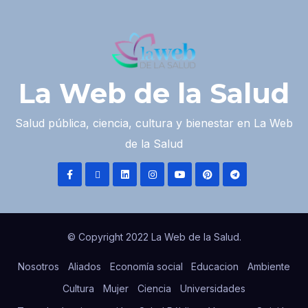
La Web de la Salud
Salud pública, ciencia, cultura y bienestar en La Web
de la Salud
© Copyright 2022 La Web de la Salud.
Nosotros
Aliados
Economía social
Educacion
Ambiente
Cultura
Mujer
Ciencia
Universidades