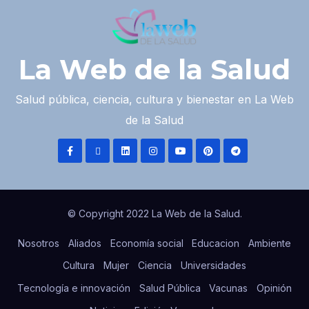
La Web de la Salud
Salud pública, ciencia, cultura y bienestar en La Web
de la Salud
© Copyright 2022 La Web de la Salud.
Nosotros
Aliados
Economía social
Educacion
Ambiente
Cultura
Mujer
Ciencia
Universidades
Tecnología e innovación
Salud Pública
Vacunas
Opinión