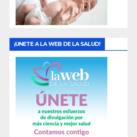
d
a
s
¡UNETE A LA WEB DE LA SALUD!