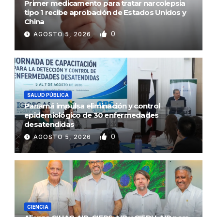
Primer medicamento para tratar narcolepsia
tipo 1 recibe aprobación de Estados Unidos y
China
0
AGOSTO 5, 2026
SALUD PÚBLICA
Panamá impulsa eliminación y control
epidemiológico de 30 enfermedades
desatendidas
0
AGOSTO 5, 2026
CIENCIA