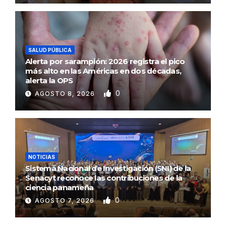
SALUD PÚBLICA
Alerta por sarampión: 2026 registra el pico
más alto en las Américas en dos décadas,
alerta la OPS
0
AGOSTO 8, 2026
NOTICIAS
Sistema Nacional de Investigación (SNI) de la
Senacyt reconoce las contribuciones de la
ciencia panameña
0
AGOSTO 7, 2026