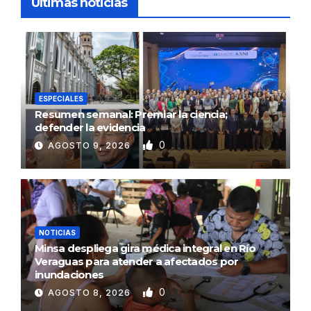
Ultimas noticias
ESPECIALES
Resumen semanal: Premiar la ciencia;
defender la evidencia
0
AGOSTO 9, 2026
NOTICIAS
Minsa despliega gira médica integral en Río
Veraguas para atender a afectados por
inundaciones
0
AGOSTO 8, 2026