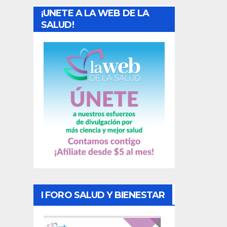
¡UNETE A LA WEB DE LA
d
SALUD!
a
s
I FORO SALUD Y BIENESTAR