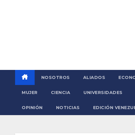
Saltar
al
contenido
NOSOTROS
ALIADOS
ECONO
MUJER
CIENCIA
UNIVERSIDADES
OPINIÓN
NOTICIAS
EDICIÓN VENEZU