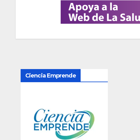
N
Ciencia Emprende
a
v
e
g
a