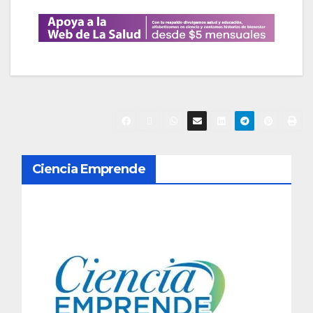
N
Ciencia Emprende
a
v
e
g
a