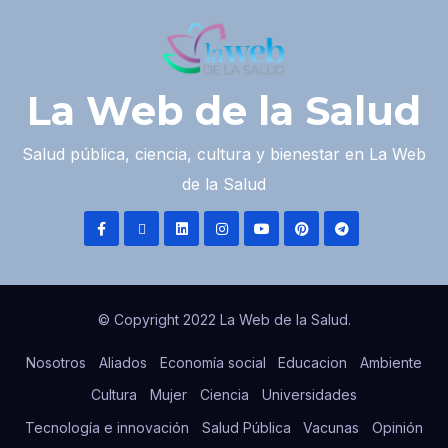
La Web de la Salud
Salud pública, ciencia, cultura y bienestar en La Web
de la Salud
© Copyright 2022 La Web de la Salud.
Nosotros
Aliados
Economía social
Educacion
Ambiente
Cultura
Mujer
Ciencia
Universidades
Tecnología e innovación
Salud Pública
Vacunas
Opinión