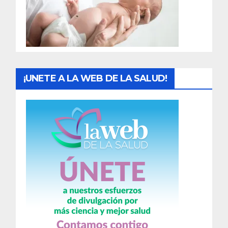
d
a
s
¡UNETE A LA WEB DE LA SALUD!