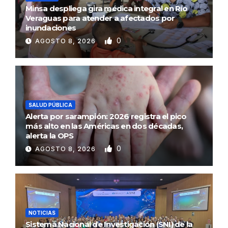
Minsa despliega gira médica integral en Río
Veraguas para atender a afectados por
inundaciones
0
AGOSTO 8, 2026
SALUD PÚBLICA
Alerta por sarampión: 2026 registra el pico
más alto en las Américas en dos décadas,
alerta la OPS
0
AGOSTO 8, 2026
NOTICIAS
Sistema Nacional de Investigación (SNI) de la