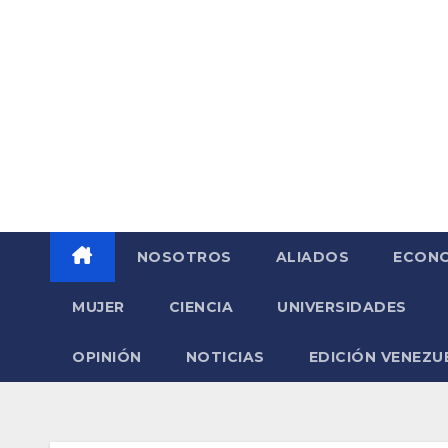
Saltar
al
contenido
NOSOTROS
ALIADOS
ECONO
MUJER
CIENCIA
UNIVERSIDADES
OPINIÓN
NOTICIAS
EDICIÓN VENEZU