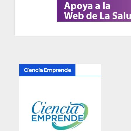
N
Ciencia Emprende
a
v
e
g
a