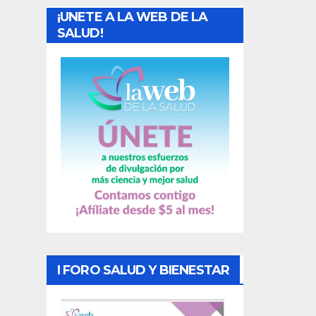
¡UNETE A LA WEB DE LA
d
SALUD!
a
s
I FORO SALUD Y BIENESTAR