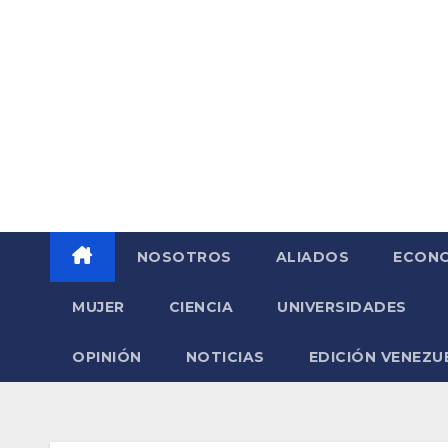
Saltar
al
contenido
NOSOTROS
ALIADOS
ECONO
MUJER
CIENCIA
UNIVERSIDADES
OPINIÓN
NOTICIAS
EDICIÓN VENEZU