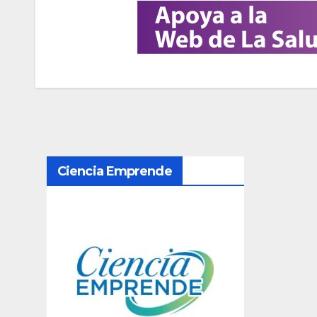
N
Ciencia Emprende
a
v
e
g
a