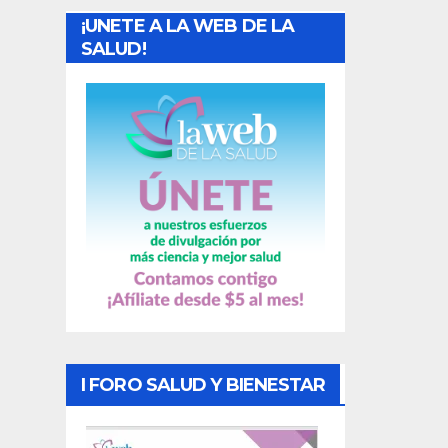
¡UNETE A LA WEB DE LA
d
SALUD!
a
s
I FORO SALUD Y BIENESTAR