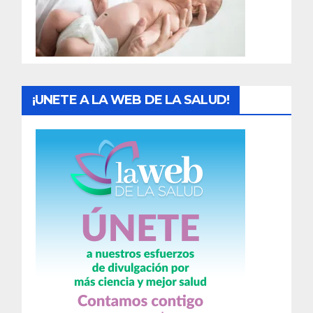
d
a
s
¡UNETE A LA WEB DE LA SALUD!