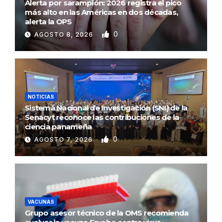
Alerta por sarampión: 2026 registra el pico
más alto en las Américas en dos décadas,
alerta la OPS
0
AGOSTO 8, 2026
NOTICIAS
Sistema Nacional de Investigación (SNI) de la
Senacyt reconoce las contribuciones de la
ciencia panameña
0
AGOSTO 7, 2026
VACUNAS
Grupo asesor técnico de la OMS recomienda