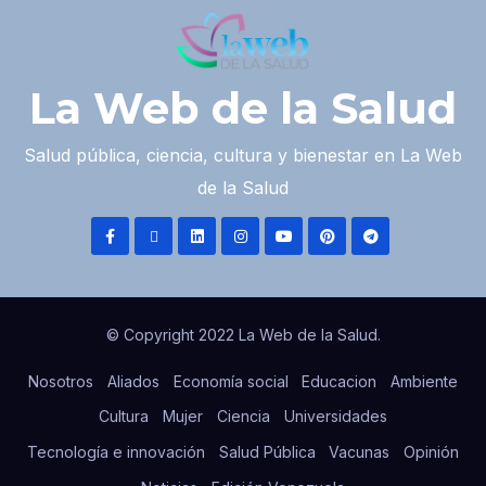
La Web de la Salud
Salud pública, ciencia, cultura y bienestar en La Web
de la Salud
© Copyright 2022 La Web de la Salud.
Nosotros
Aliados
Economía social
Educacion
Ambiente
Cultura
Mujer
Ciencia
Universidades
Tecnología e innovación
Salud Pública
Vacunas
Opinión