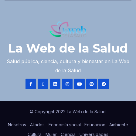
La Web de la Salud
Salud pública, ciencia, cultura y bienestar en La Web
de la Salud
© Copyright 2022 La Web de la Salud.
Nosotros
Aliados
Economía social
Educacion
Ambiente
Cultura
Mujer
Ciencia
Universidades