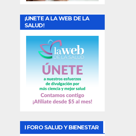
a
¡UNETE A LA WEB DE LA
d
SALUD!
a
s
I FORO SALUD Y BIENESTAR