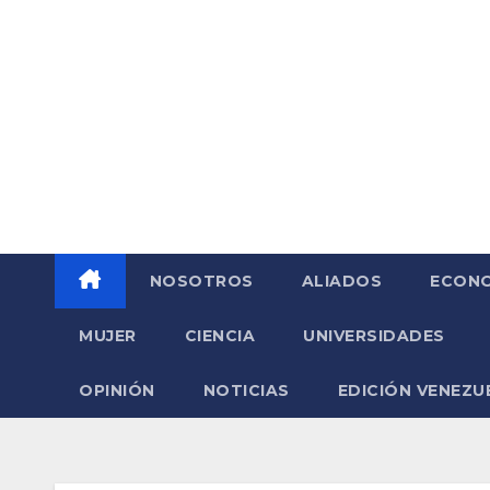
Saltar
al
contenido
NOSOTROS
ALIADOS
ECONO
MUJER
CIENCIA
UNIVERSIDADES
OPINIÓN
NOTICIAS
EDICIÓN VENEZU