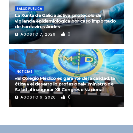
SALUD PÚBLICA
La Xunta de Galicia activa protocolo de
vigilancia epidemiológica por caso importado
de hantavirus Andes
0
AGOSTO 7, 2026
NOTICIAS
«El Colegio Médico es garante de la calidad, la
ética y el desarrollo profesional», ministro de
Salud al inaugurar XII Congreso Nacional
0
AGOSTO 6, 2026