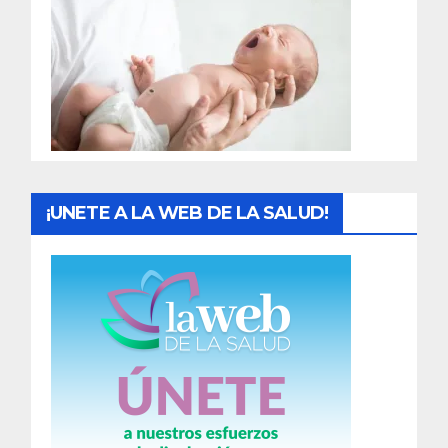
a
d
a
s
¡UNETE A LA WEB DE LA SALUD!