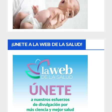
a
d
a
s
¡UNETE A LA WEB DE LA SALUD!