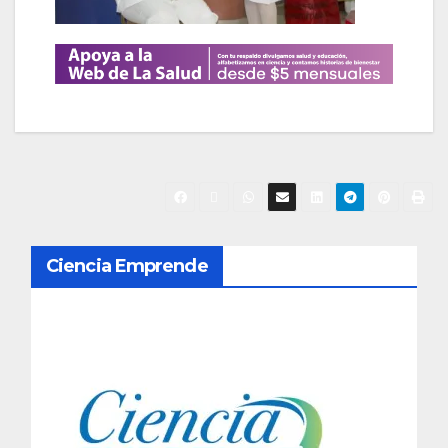
N
Ciencia Emprende
a
v
e
g