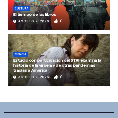
CULTURA
El tiempo de los libros
0
AGOSTO 7, 2026
CIENCIA
Estudio con participación del STRI examina la
historia de la viruela y de otras pandemias
traídas a América
0
AGOSTO 7, 2026