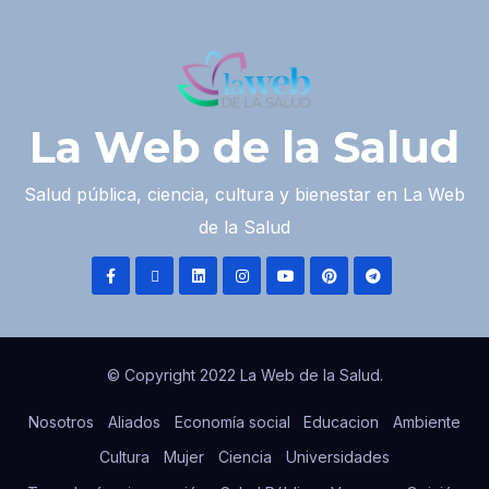
La Web de la Salud
Salud pública, ciencia, cultura y bienestar en La Web
de la Salud
© Copyright 2022 La Web de la Salud.
Nosotros
Aliados
Economía social
Educacion
Ambiente
Cultura
Mujer
Ciencia
Universidades