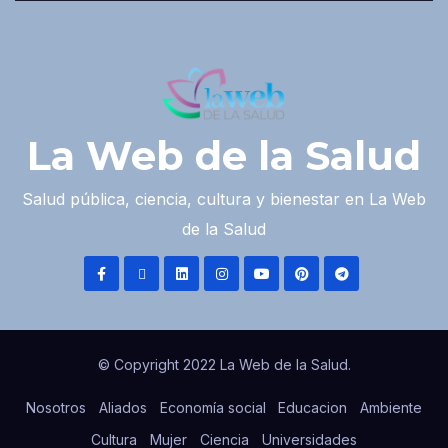
La Web de la Salud
Salud pública, ciencia, cultura y bienestar en La Web
de la Salud
© Copyright 2022 La Web de la Salud.
Nosotros
Aliados
Economía social
Educacion
Ambiente
Cultura
Mujer
Ciencia
Universidades