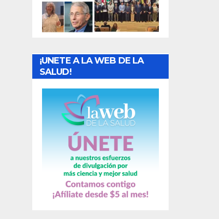
t
r
a
¡UNETE A LA WEB DE LA
d
SALUD!
a
s