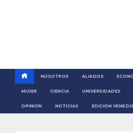
Saltar
al
contenido
NOSOTROS
ALIADOS
ECONO
MUJER
CIENCIA
UNIVERSIDADES
OPINIÓN
NOTICIAS
EDICIÓN VENEZU