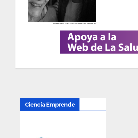
N
Ciencia Emprende
a
v