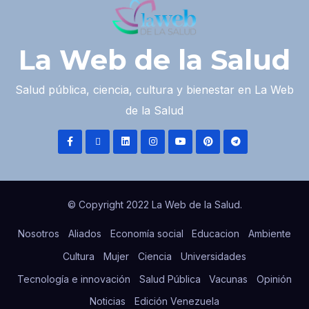
La Web de la Salud
Salud pública, ciencia, cultura y bienestar en La Web
de la Salud
© Copyright 2022 La Web de la Salud.
Nosotros
Aliados
Economía social
Educacion
Ambiente
Cultura
Mujer
Ciencia
Universidades
Tecnología e innovación
Salud Pública
Vacunas
Opinión
Noticias
Edición Venezuela