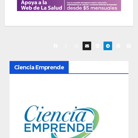
N
Ciencia Emprende
a
v
e
g
a
c