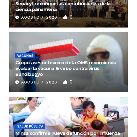
Senacyt reconoce las contribuciones de la
ciencia panameña
0
AGOSTO 7, 2026
VACUNAS
Grupo asesor técnico de la OMS recomienda
evaluar la vacuna Ervebo contra virus
Bundibugyo
0
AGOSTO 7, 2026
SALUD PÚBLICA
Minsa confirma nueva defunción por influenza