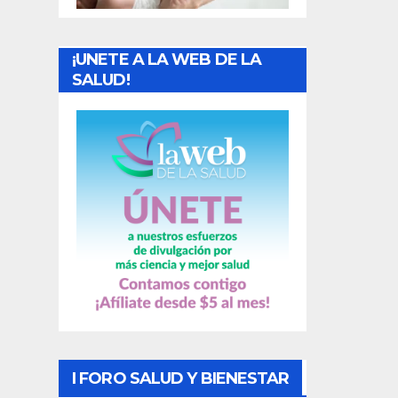
a
¡UNETE A LA WEB DE LA
d
SALUD!
a
s
I FORO SALUD Y BIENESTAR