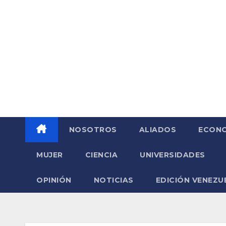
Saltar
al
contenido
NOSOTROS
ALIADOS
ECONO
MUJER
CIENCIA
UNIVERSIDADES
OPINIÓN
NOTICIAS
EDICIÓN VENEZU