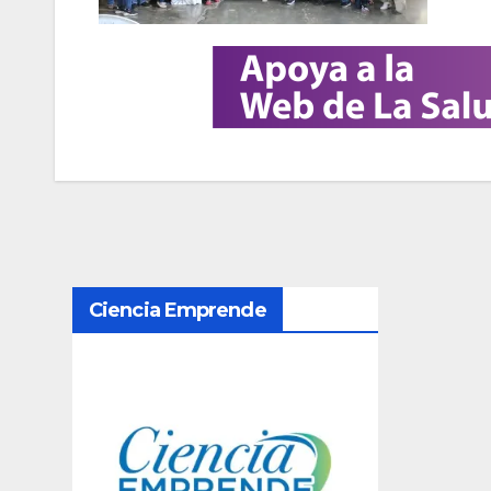
N
Ciencia Emprende
a
v
e
g