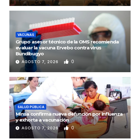
VACUNAS
Grupo asesor técnico de la OMS recomienda
evaluar la vacuna Ervebo contra virus
Bundibugyo
0
AGOSTO 7, 2026
SALUD PÚBLICA
Minsa confirma nueva defunción por influenza
y exhorta a vacunación
0
AGOSTO 7, 2026