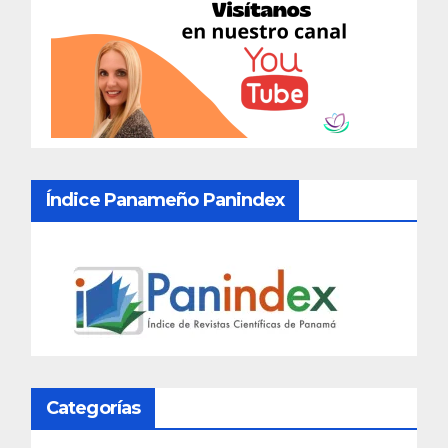
Índice Panameño Panindex
Categorías