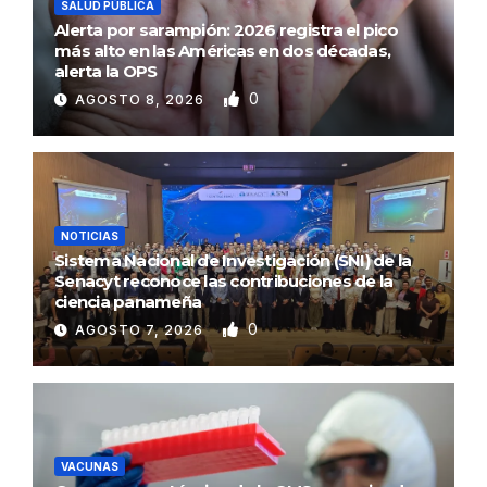
SALUD PÚBLICA
Alerta por sarampión: 2026 registra el pico
más alto en las Américas en dos décadas,
alerta la OPS
0
AGOSTO 8, 2026
NOTICIAS
Sistema Nacional de Investigación (SNI) de la
Senacyt reconoce las contribuciones de la
ciencia panameña
0
AGOSTO 7, 2026
VACUNAS