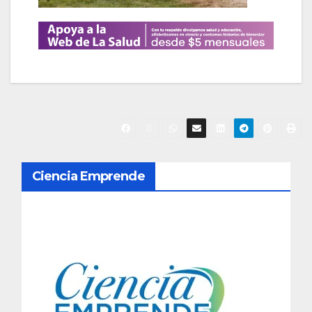
N
Ciencia Emprende
a
v
e
g
a