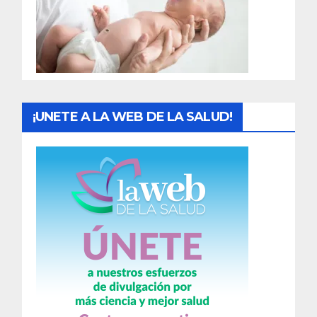
d
a
s
¡UNETE A LA WEB DE LA SALUD!