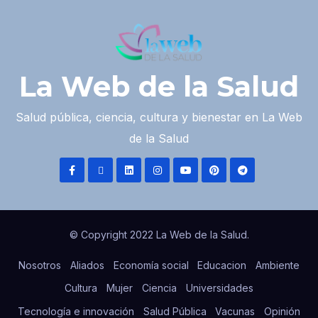
La Web de la Salud
Salud pública, ciencia, cultura y bienestar en La Web
de la Salud
© Copyright 2022 La Web de la Salud.
Nosotros
Aliados
Economía social
Educacion
Ambiente
Cultura
Mujer
Ciencia
Universidades
Tecnología e innovación
Salud Pública
Vacunas
Opinión