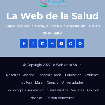
La Web de la Salud
Salud pública, ciencia, cultura y bienestar en La Web
de la Salud
© Copyright 2022 La Web de la Salud.
Nosotros
Aliados
Economía social
Educacion
Ambiente
Cultura
Mujer
Ciencia
Universidades
Tecnología e innovación
Salud Pública
Vacunas
Opinión
Noticias
Edición Venezuela