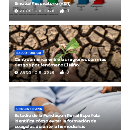
Sincitial Respiratorio (VSR)
0
AGOSTO 6, 2026
SALUD PÚBLICA
Centroamérica entre las regiones con más
riesgos por fenómeno El Niño
0
AGOSTO 6, 2026
CIENCIA ESPAÑA
Estudio de la Fundación Renal Española
identifica cómo evitar la formación de
coágulos durante la hemodiálisis