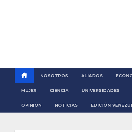
Saltar
al
contenido
NOSOTROS
ALIADOS
ECONO
MUJER
CIENCIA
UNIVERSIDADES
OPINIÓN
NOTICIAS
EDICIÓN VENEZU