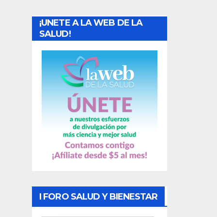
a
¡UNETE A LA WEB DE LA
d
SALUD!
a
s
I FORO SALUD Y BIENESTAR