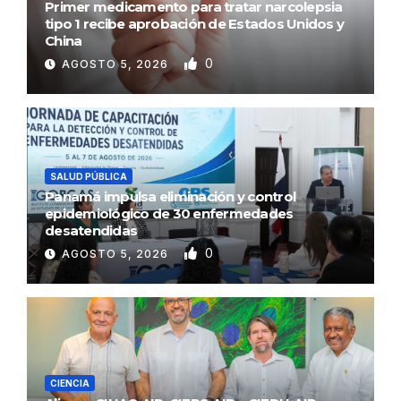
Primer medicamento para tratar narcolepsia
tipo 1 recibe aprobación de Estados Unidos y
China
0
AGOSTO 5, 2026
SALUD PÚBLICA
Panamá impulsa eliminación y control
epidemiológico de 30 enfermedades
desatendidas
0
AGOSTO 5, 2026
CIENCIA