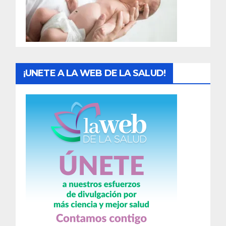
d
a
s
¡UNETE A LA WEB DE LA SALUD!