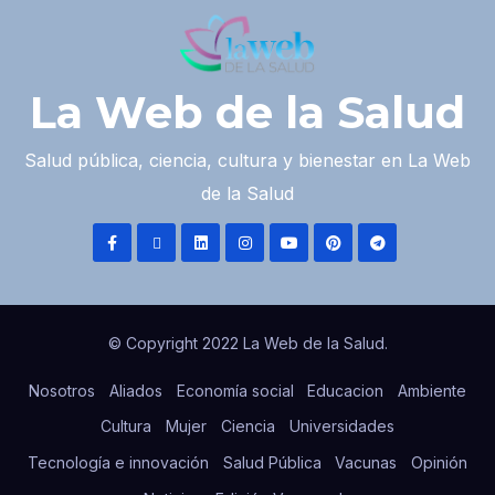
La Web de la Salud
Salud pública, ciencia, cultura y bienestar en La Web
de la Salud
© Copyright 2022 La Web de la Salud.
Nosotros
Aliados
Economía social
Educacion
Ambiente
Cultura
Mujer
Ciencia
Universidades
Tecnología e innovación
Salud Pública
Vacunas
Opinión