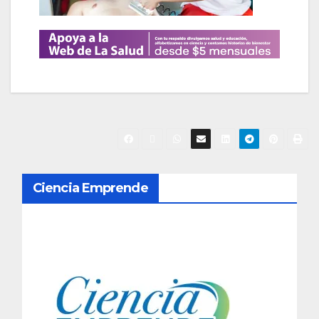
N
Ciencia Emprende
a
v
e
g
a