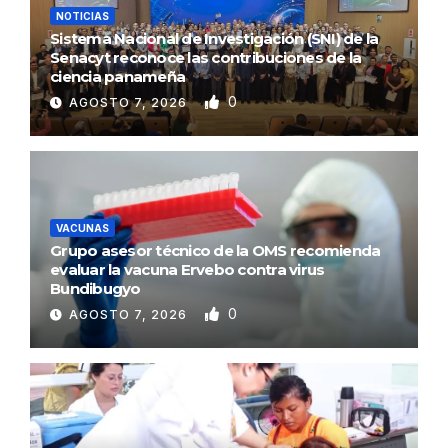
NOTICIAS
Sistema Nacional de Investigación (SNI) de la
Senacyt reconoce las contribuciones de la
ciencia panameña
0
AGOSTO 7, 2026
VACUNAS
Grupo asesor técnico de la OMS recomienda
evaluar la vacuna Ervebo contra virus
Bundibugyo
0
AGOSTO 7, 2026