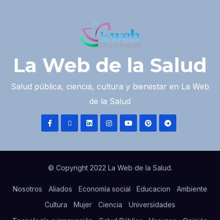
La Web de la Salud
Salud pública, ciencia, cultura y bienestar en La Web
de la Salud
© Copyright 2022 La Web de la Salud.
Nosotros
Aliados
Economía social
Educacion
Ambiente
Cultura
Mujer
Ciencia
Universidades