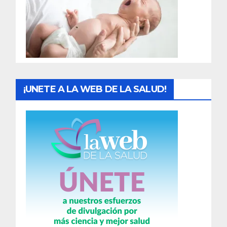
a
d
a
s
¡UNETE A LA WEB DE LA SALUD!